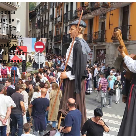
de esta
utar de
é no?, a
 palabras.
iéndote
ontribuirás
 milenario.
ario