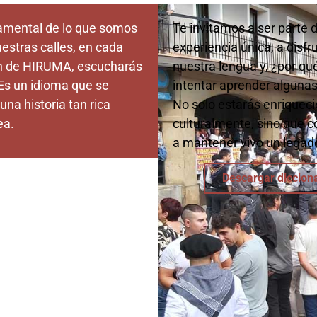
damental de lo que somos
Te invitamos a ser parte 
uestras calles, en cada
experiencia única, a disfr
ón de HIRUMA, escucharás
nuestra lengua y, ¿por qu
 Es un idioma que se
intentar aprender algunas
 una historia tan rica
No solo estarás enriquec
ea.
culturalmente, sino que c
a mantener vivo un legado
Descargar diccion