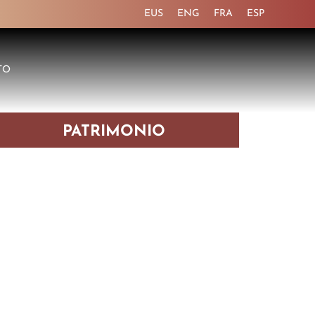
EUS
ENG
FRA
ESP
TO
PATRIMONIO