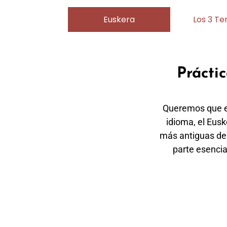
Euskera
Los 3 T
Prácti
Queremos que ex
idioma, el Eus
más antiguas de 
parte esencia