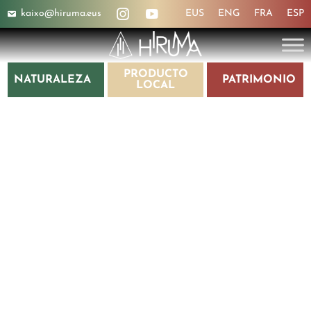
kaixo@hiruma.eus
EUS
ENG
FRA
ESP
PRODUCTO
NATURALEZA
PATRIMONIO
LOCAL