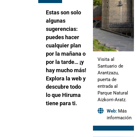
Estas son solo
algunas
sugerencias:
puedes hacer
cualquier plan
por la mañana o
Visita al
por la tarde… ¡y
Santuario de
hay mucho más!
Arantzazu,
Explora la web y
puerta de
descubre todo
entrada al
Parque Natural
lo que Hiruma
Aizkorri-Aratz.
tiene para ti.
Web:
Más
información