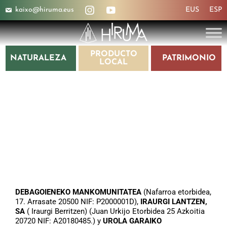
kaixo@hiruma.eus
EUS
ESP
PRODUCTO
NATURALEZA
PATRIMONIO
LOCAL
POLÍTICA DE
PRIVACIDAD
DEBAGOIENEKO MANKOMUNITATEA
(Nafarroa etorbidea,
17. Arrasate 20500 NIF: P2000001D),
IRAURGI LANTZEN,
SA
( Iraurgi Berritzen) (Juan Urkijo Etorbidea 25 Azkoitia
20720 NIF: A20180485.) y
UROLA GARAIKO